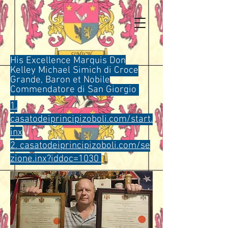
His Excellence Marquis Don
Kelley Michael Simich di Croce
Grande, Baron et Nobile
Commendatore di San Giorgio
1.
casatodeiprincipizoboli.com/start.
inx
2.
casatodeiprincipizoboli.com/se
zione.inx?iddoc=1030